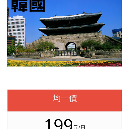
均一價
199
元/日