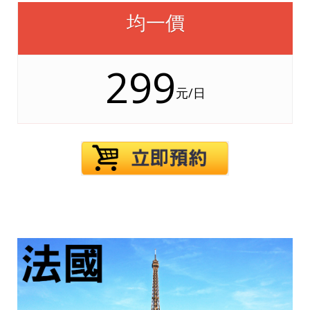
均一價
299
元/日