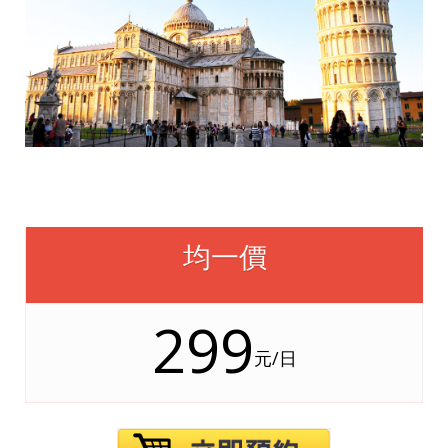
均一價
299
元/日