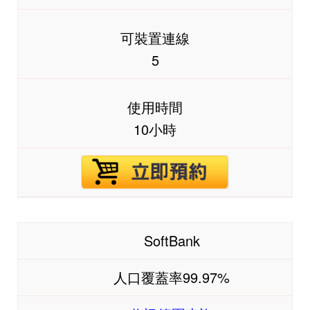
可裝置連線
5
使用時間
10小時
電
SoftBank
信
人口覆蓋率99.97%
訊
號