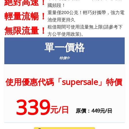
絕對高速！
國頻段！
重量僅200公克！輕巧好攜帶，強力電
輕量流暢！
池使用更持久
租借期間可使用流量無上限(請參考下
無限流量！
方公平使用政策)。
單一價格
特價中
使用優惠代碼「supersale」特價
339
元/日
原價：
449元/日