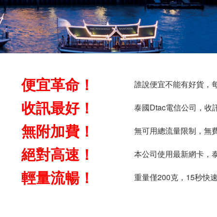
便宜革命！
誰說便宜不能有好貨，每
收訊最好！
泰國Dtac電信公司，收
無附加費！
無可用總流量限制，無
絕對高速！
本公司使用最新網卡，
輕量流暢！
重量僅200克，15秒快