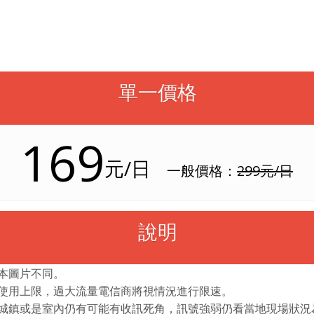
單一價格
169
元/日
一般價格：
299元/日
說明
與本圖片不同。
據使用上限，過大流量電信商將視情況進行限速。
小城鎮或是室內仍有可能有收訊死角，訊號強弱仍看當地現場狀況