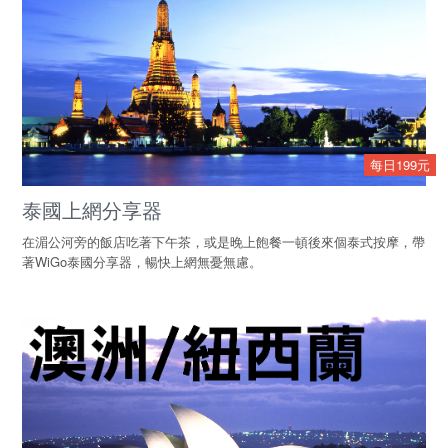
每日199元
泰國上網分享器
在湄公河旁的飯店吃著下午茶，或是晚上飽餐一頓後來個泰式按摩，帶
著WiGo泰國分享器，暢快上網無憂無慮。