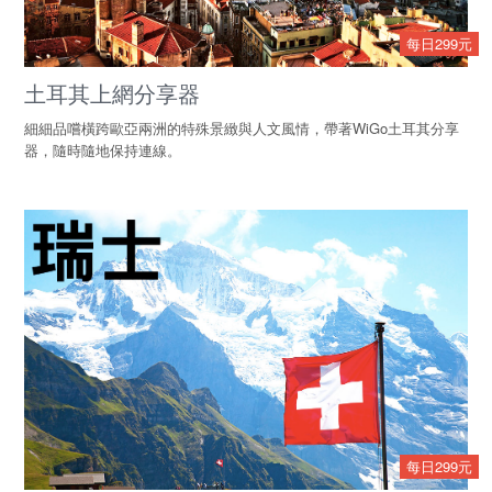
每日299元
土耳其上網分享器
細細品嚐橫跨歐亞兩洲的特殊景緻與人文風情，帶著WiGo土耳其分享
器，隨時隨地保持連線。
每日299元