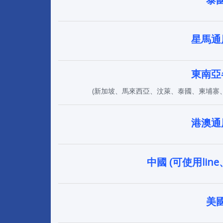
星馬通
東南亞
(新加坡、馬來西亞、汶萊、泰國、柬埔寨
港澳通
中國 (可使用line、
美