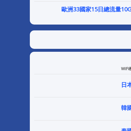
歐洲33國家15日總流量10
WiFi
日
韓
泰