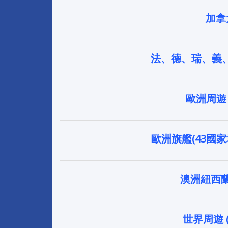
加拿
法、德、瑞、義、
歐洲周遊 (
歐洲旗艦(43國家
澳洲紐西
世界周遊 (