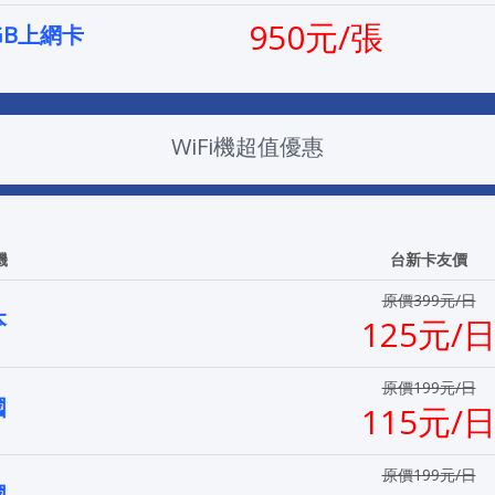
950元/張
GB上網卡
WiFi機超值優惠
機
台新卡友價
原價399元/日
本
125元/
原價199元/日
國
115元/
原價199元/日
國