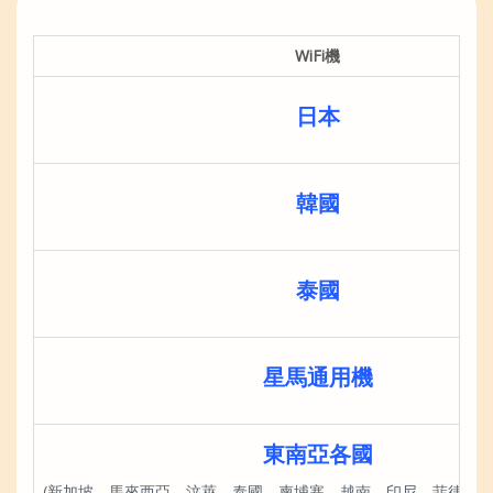
WiFi機
日本
韓國
泰國
星馬通用機
東南亞各國
(新加坡、馬來西亞、汶萊、泰國、柬埔寨、越南、印尼、菲律賓、