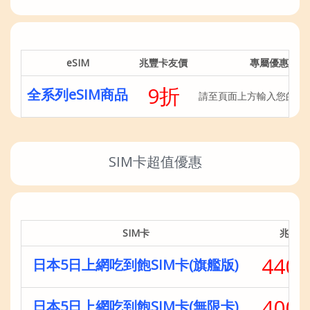
eSIM
兆豐卡友價
專屬優惠連結
9折
全系列eSIM商品
請至頁面上方輸入您的卡
SIM卡超值優惠
SIM卡
兆豐卡
440
日本5日上網吃到飽SIM卡(旗艦版)
400
日本5日上網吃到飽SIM卡(無限卡)