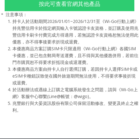
按此可查看官網其他產品
＊ 注意事項：
持卡人於活動期間2026/01/01~2026/12/31至《Wi-Go行動上網》
持兆豐信用卡於指定網頁輸入卡號認證卡友資格，並訂購及使用兆
豐信用卡刷卡付費完成方得適用，若無認證卡友資格恕無法使用此
優惠，亦不得事後要求折現或退費。
本優惠商品方案訂購SIM卡只限適用《Wi-Go行動上網》各國SIM
卡優惠，並已包含郵局寄送運費，且不得與其他優惠併用，若前往
門市購買恕不得要求折抵現金或退運費。
本優惠商品方案由持卡人自行選擇訂購，若因持卡人選擇SIM卡或
eSIM卡種錯誤致使在國外旅遊期間無法使用，不得要求事後折現
或退費。
於活動辦法或遇線上訂購之電腦系統發生之問題，請與《Wi-Go上
網》客服中心聯繫(Line@帳號：@wigo)。
兆豐銀行與大晏資訊股份有限公司保留活動修改、變更及終止之權
利。