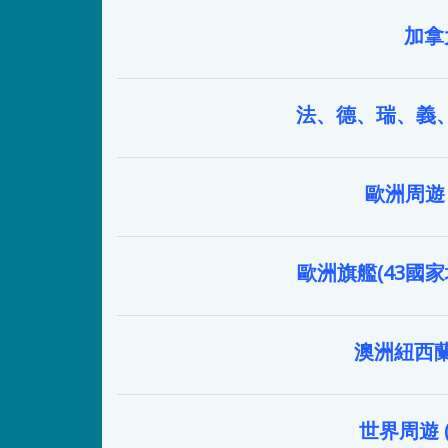
加拿
法、德、瑞、義、
歐洲周遊 (
歐洲旗艦(43國家
澳洲紐西
世界周遊 (