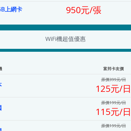
950元/張
GB上網卡
WiFi機超值優惠
機
富邦卡友價
原價399元/日
本
125元/
原價199元/日
國
115元/
原價199元/日
國