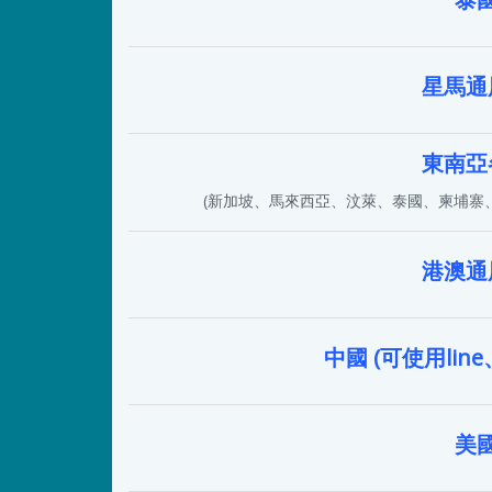
星馬通
東南亞
(新加坡、馬來西亞、汶萊、泰國、柬埔寨
港澳通
中國 (可使用line、
美