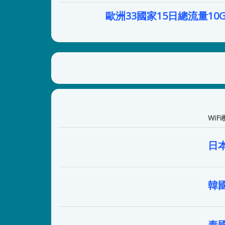
歐洲33國家15日總流量10
WiFi
日
韓
泰